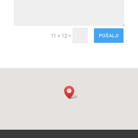
POŠALJI
=
11 + 12