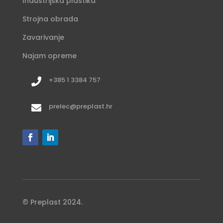
Industrijska plastika
Strojna obrada
Zavarivanje
Najam opreme
+385 1 3384 757

prelec@preplast.hr

© Preplast 2024.